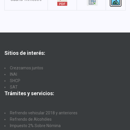
Sitios de interés:
Crezcamos juntos
INAI
SHCP
SAT
Trámites y servicios:
Refrendo vehicular 2018 y anteriores
Refrendo de Alcohóles
Impuesto 2% Sobre Nómina