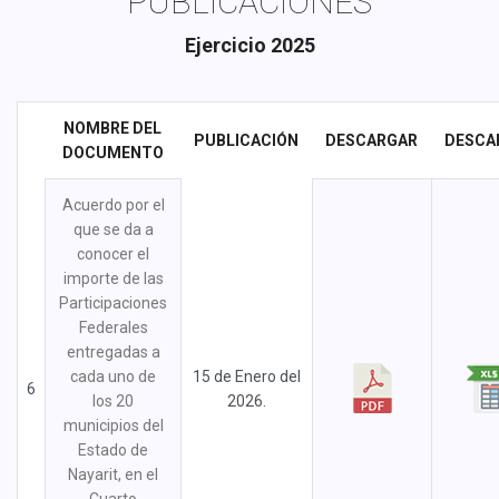
PUBLICACIONES
Ejercicio 2025
NOMBRE DEL
PUBLICACIÓN
DESCARGAR
DESCA
DOCUMENTO
Acuerdo por el
que se da a
conocer el
importe de las
Participaciones
Federales
entregadas a
cada uno de
15 de Enero del
6
los 20
2026.
municipios del
Estado de
Nayarit, en el