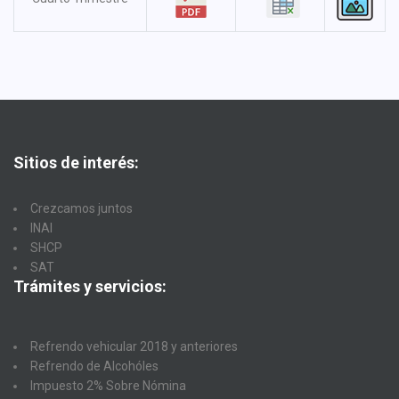
Sitios de interés:
Crezcamos juntos
INAI
SHCP
SAT
Trámites y servicios:
Refrendo vehicular 2018 y anteriores
Refrendo de Alcohóles
Impuesto 2% Sobre Nómina