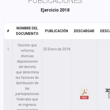
PUBLICACIONES
Ejercicio 2018
NOMBRE DEL
#
PUBLICACIÓN
DESCARGAR
DESC
DOCUMENTO
Decreto que
1
25 Enero de 2018
reforma
diversas
disposiciones
del decreto
que determina
los factores de
distribución de
las
participaciones
federales que
en ingresos