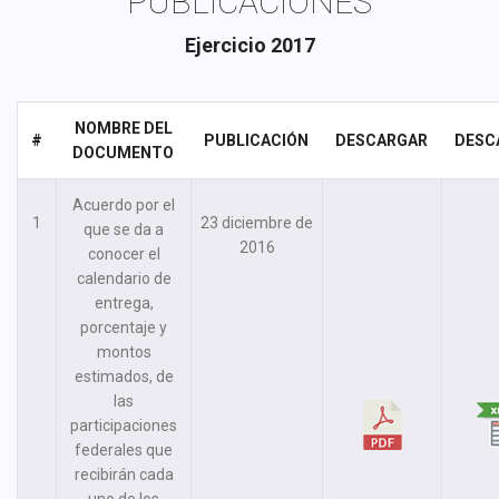
PUBLICACIONES
Ejercicio 2017
NOMBRE DEL
#
PUBLICACIÓN
DESCARGAR
DESC
DOCUMENTO
Acuerdo por el
1
23 diciembre de
que se da a
2016
conocer el
calendario de
entrega,
porcentaje y
montos
estimados, de
las
participaciones
federales que
recibirán cada