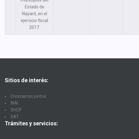
municipios del
Estado de
Nayarit, en el
ejercicio fiscal
2017.
Sitios de interés:
Crezcamos juntos
INAI
SHCP
SAT
Trámites y servicios: