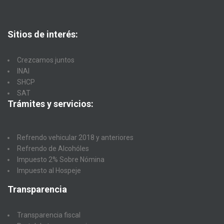
Sitios de interés:
Crezcamos juntos
INAI
SHCP
SAT
Trámites y servicios:
Refrendo vehicular 2018 y anteriores
Refrendo de Alcohóles
Impuesto 2% Sobre Nómina
Impuesto al Hospeje
Transparencia
Transparencia fiscal