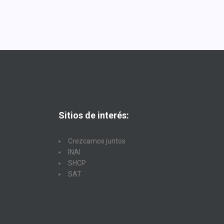
Sitios de interés:
Crezcamos juntos
INAI
SHCP
SAT