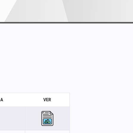
GA
VER