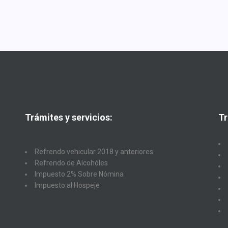
Trámites y servicios:
Tr
Refrendo vehicular 2018 y anteriores
Refrendo de Alcohóles
Impuesto 2% Sobre Nómina
Impuesto al Hospeje