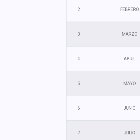
2
FEBRERO
3
MARZO
4
ABRIL
5
MAYO
6
JUNIO
7
JULIO