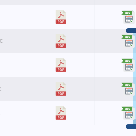
RE
E
E